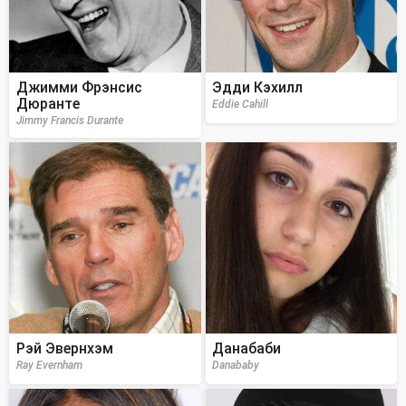
Джимми Фрэнсис
Эдди Кэхилл
Дюранте
Eddie Cahill
Jimmy Francis Durante
Рэй Эвернхэм
Данабаби
Ray Evernham
Danababy