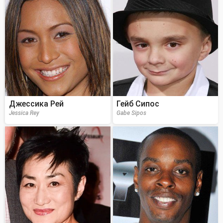
Джессика Рей
Гейб Сипос
Jessica Rey
Gabe Sipos