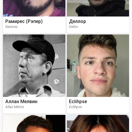
Рамирес (Рэпер)
Деллор
Ramirez
Dellor
Аллан Мелвин
Eclihpse
Allan Melvin
Eclihpse