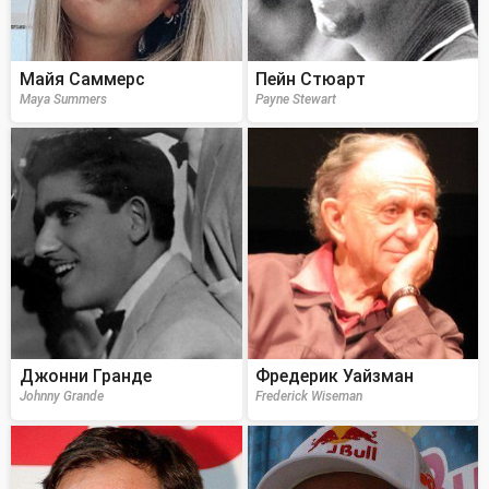
Майя Саммерс
Пейн Стюарт
Maya Summers
Payne Stewart
Джонни Гранде
Фредерик Уайзман
Johnny Grande
Frederick Wiseman