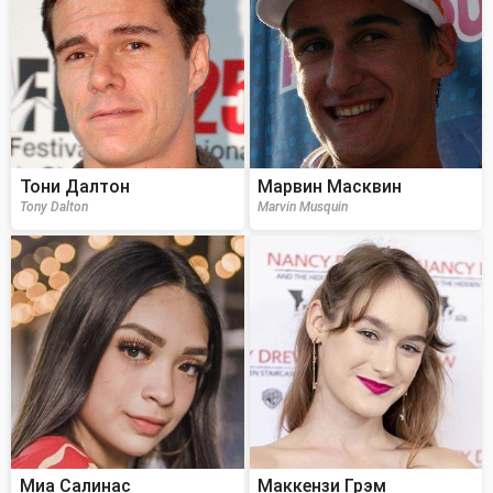
Тони Далтон
Марвин Масквин
Tony Dalton
Marvin Musquin
Миа Салинас
Маккензи Грэм