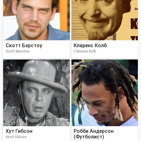
Скотт Бэрстоу
Кларенс Колб
Scott Bairstow
Clarence Kolb
Хут Гибсон
Робби Андерсон
(Футболист)
Hoot Gibson