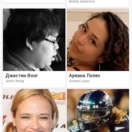
Robby Anderson
Джастин Вонг
Ареана Лопес
Justin Wong
Areana Lopez