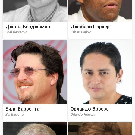
Джоэл Бенджамин
Джабари Паркер
Joel Benjamin
Jabari Parker
Билл Барретта
Орландо Эррера
Bill Barretta
Orlando Herrera