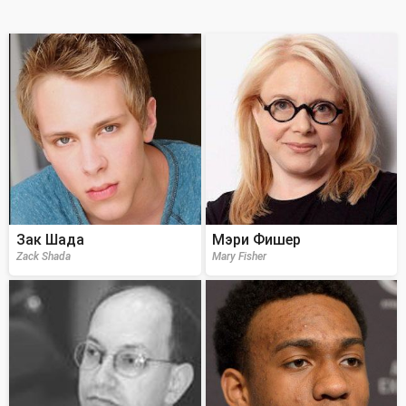
Зак Шада
Мэри Фишер
Zack Shada
Mary Fisher