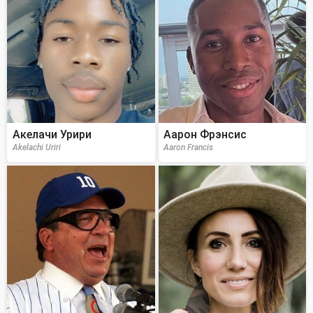
Акелачи Урири
Аарон Фрэнсис
Akelachi Uriri
Aaron Francis