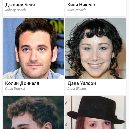
Джонни Бенч
Кили Никелс
Johnny Bench
Kilee Nickels
Колин Доннелл
Дана Уилсон
Colin Donnell
Dana Wilson