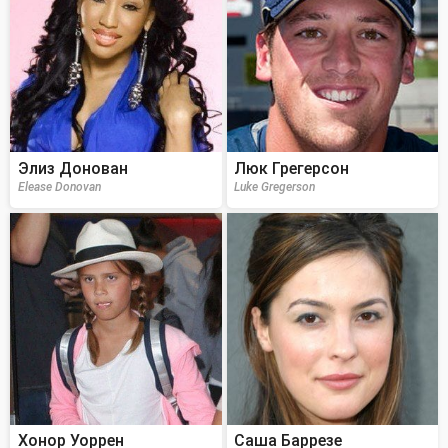
Элиз Донован
Люк Грегерсон
Elease Donovan
Luke Gregerson
Хонор Уоррен
Саша Баррезе