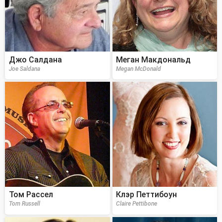
Джо Салдана
Меган Макдональд
Joe Saldana
Megan McDonald
Том Рассел
Клэр Петтибоун
Tom Russell
Claire Pettibone