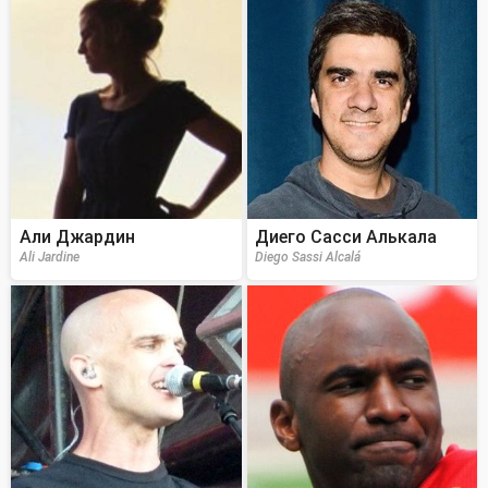
Али Джардин
Диего Сасси Алькала
Ali Jardine
Diego Sassi Alcalá