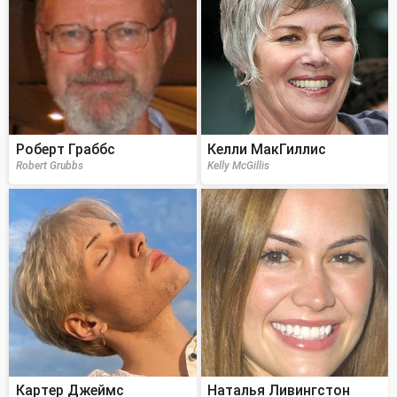
Роберт Граббс
Келли МакГиллис
Robert Grubbs
Kelly McGillis
Картер Джеймс
Наталья Ливингстон