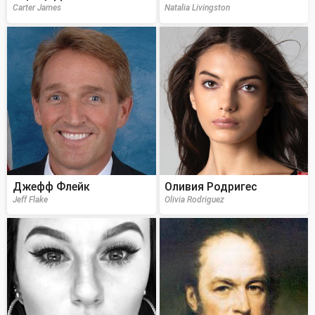
Carter James
Natalia Livingston
Джефф Флейк
Оливия Родригес
Jeff Flake
Olivia Rodriguez