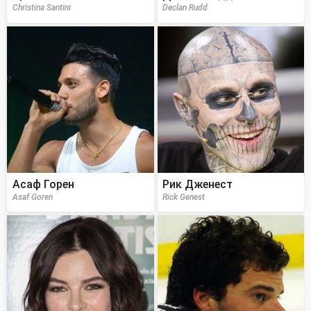
Christina Santini
Declan Rudd
Асаф Горен
Рик Дженест
Asaf Goren
Rick Genest