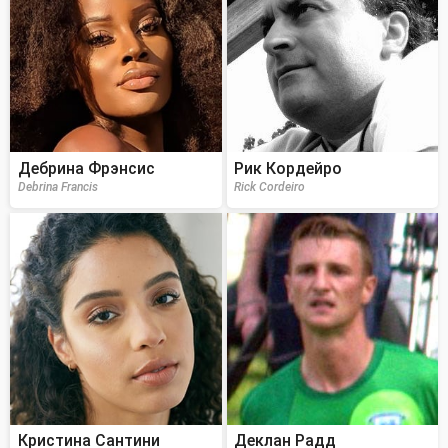
Дебрина Фрэнсис
Рик Кордейро
Debrina Francis
Rick Cordeiro
Кристина Сантини
Деклан Радд