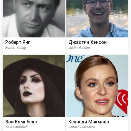
Роберт Янг
Джастин Хэнсон
Robert Young
Justin Hanson
Зои Кэмпбелл
Кеннеди Макманн
Zoie Campbell
Kennedy McMann