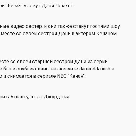
ры. Ее мать зовут Дэни Локетт.
ые видео сестер, и они также станут гостями шоу
 вместе со своей сестрой Дэни и актером Кенаном
сте со своей старшей сестрой Дэни из серии
 были опубликованы на аккаунте danianddannah в
м и снимается в сериале NBC "Кенан".
пи в Атланту, штат Джорджия.