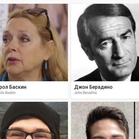
рол Баскин
Джон Берадино
ole Baskin
John Beradino