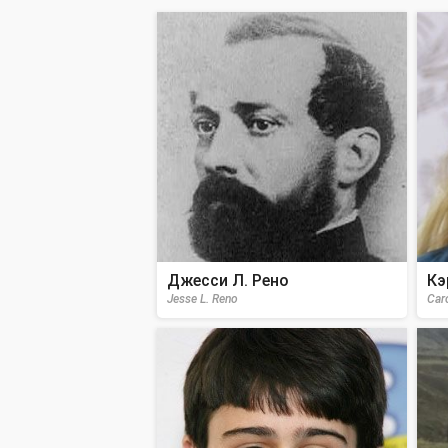
Джесси Л. Рено
Кэ
Jesse L. Reno
Car