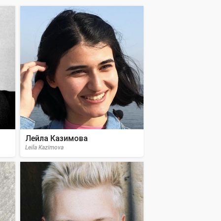
Лейла Казимова
Leila Kazimova