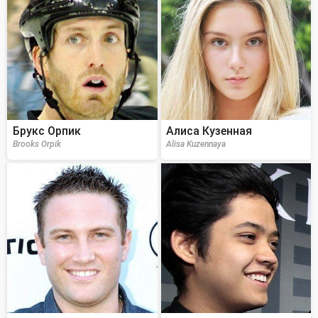
Брукс Орпик
Алиса Кузенная
Brooks Orpik
Alisa Kuzennaya