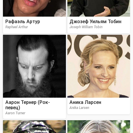
Рафаэль Артур
Джозеф Уильям Тобин
Raphael Arthur
Joseph William Tobin
Аарон Тернер (Рок-
Аника Ларсен
певец)
Anika Larsen
Aaron Turner