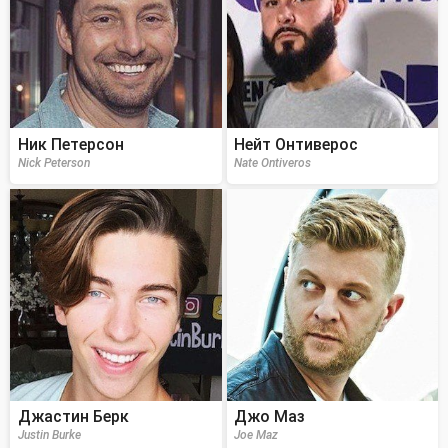
Ник Петерсон
Нейт Онтиверос
Nick Peterson
Nate Ontiveros
Джастин Берк
Джо Маз
Justin Burke
Joe Maz