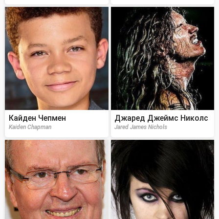
Кайден Чепмен
Джаред Джеймс Николс
Kaiden Chapman
Jared James Nichols