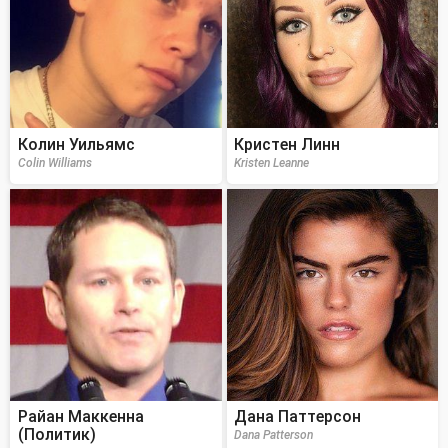
Колин Уильямс
Кристен Линн
Colin Williams
Kristen Leanne
Райан Маккенна
Дана Паттерсон
(Политик)
Dana Patterson