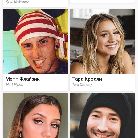
Ryan McKenna
Мэтт Флайзик
Тара Кросли
Matt Flyzik
Tara Crosley