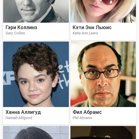
Гэри Коллинз
Кэти Энн Льюис
Gary Collins
Katie Ann Lewis
Ханна Аллигуд
Фил Абрамс
Hannah Alligood
Phil Abrams