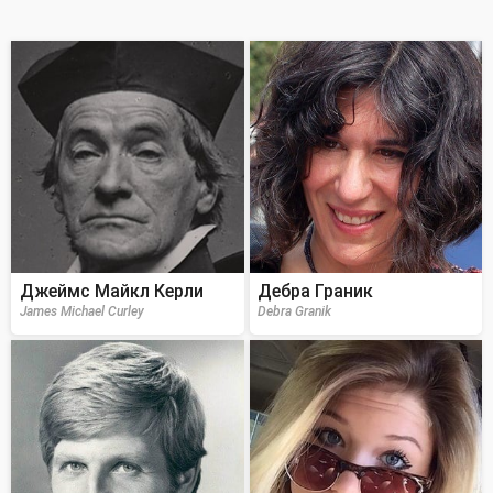
Джеймс Майкл Керли
Дебра Граник
James Michael Curley
Debra Granik