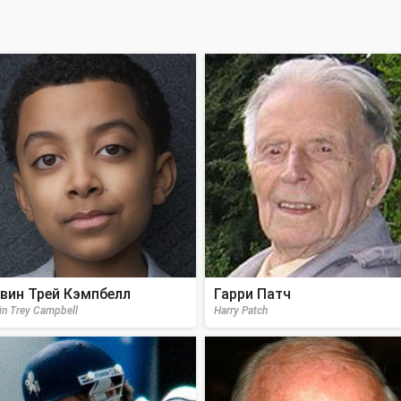
вин Трей Кэмпбелл
Гарри Патч
in Trey Campbell
Harry Patch