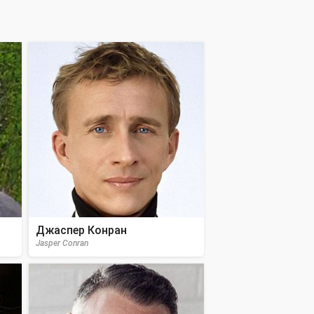
Джаспер Конран
Jasper Conran