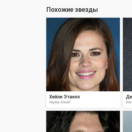
Похожие звезды
Хейли Этвелл
Де
Hayley Atwell
Dev