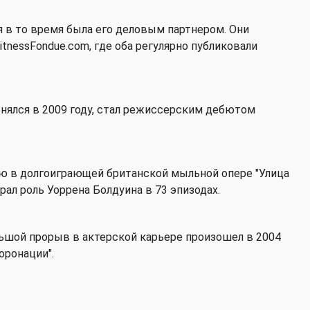
я в то время была его деловым партнером. Они
itnessFondue.com, где оба регулярно публиковали
снялся в 2009 году, стал режиссерским дебютом
ию в долгоиграющей британской мыльной опере "Улица
грал роль Уоррена Болдуина в 73 эпизодах.
ольшой прорыв в актерской карьере произошел в 2004
Коронации".