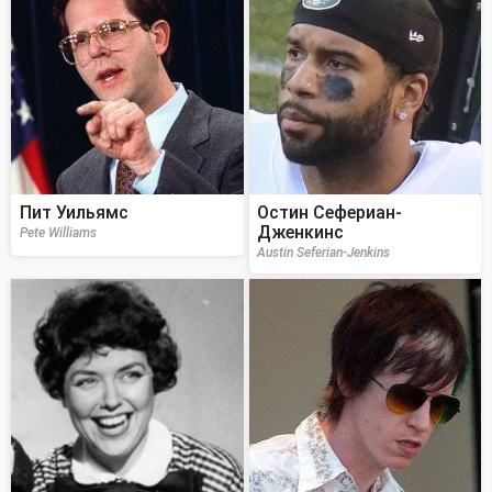
Пит Уильямс
Остин Сефериан-
Дженкинс
Pete Williams
Austin Seferian-Jenkins