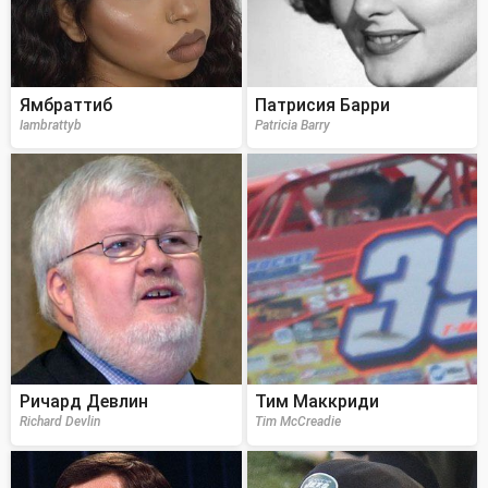
Ямбраттиб
Патрисия Барри
Iambrattyb
Patricia Barry
Ричард Девлин
Тим Маккриди
Richard Devlin
Tim McCreadie