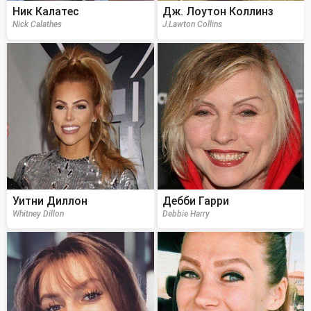
Ник Калатес
Дж. Лоутон Коллинз
Nick Calathes
J.Lawton Collins
Уитни Диллон
Дебби Гарри
Whitney Dillon
Debbie Harry