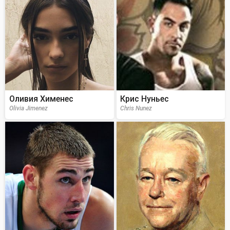
Оливия Хименес
Крис Нуньес
Olivia Jimenez
Chris Nunez