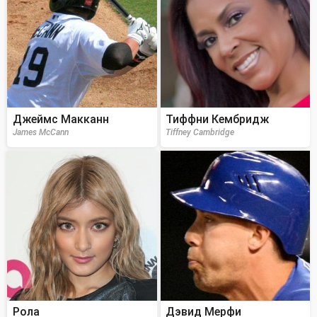
Джеймс Макканн
Тиффни Кембридж
James McCann
Tiffney Cambridge
Рола
Дэвид Мерфи