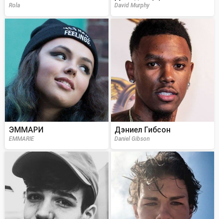
Rola
David Murphy
ЭММАРИ
Дэниел Гибсон
EMMARIE
Daniel Gibson