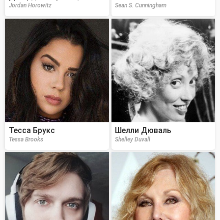
Jordan Horowitz
Sean S. Cunningham
Тесса Брукс
Шелли Дюваль
Tessa Brooks
Shelley Duvall