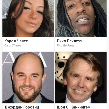
Кэрол Чавес
Рико Реклезз
Carol Chaves
Rico Recklezz
Джордан Горовиц
Шон С. Каннингем