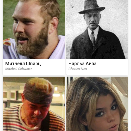
Митчелл Шварц
Чарльз Айвз
Mitchell Schwartz
Charles Ives