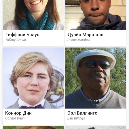
Тиффани Браун
Дуэйн Маршалл
Tiffany Brown
Duane Marshall
Коннор Дин
Эрл Биллингс
Connor Dean
Earl Billings