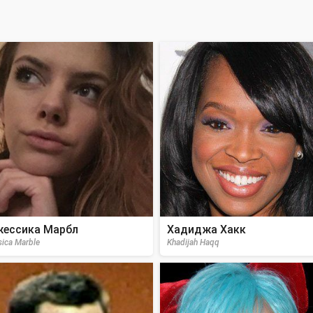
ессика Марбл
Хадиджа Хакк
sica Marble
Khadijah Haqq