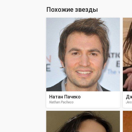
Похожие звезды
Натан Пачеко
Дж
Nathan Pacheco
Jes