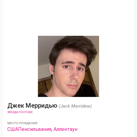
Джек Мерридью
(Jack Merridew)
ЗВЕЗДА YOUTUBE
МЕСТО РОЖДЕНИЯ
США
Пенсильвания
,
Аллентаун