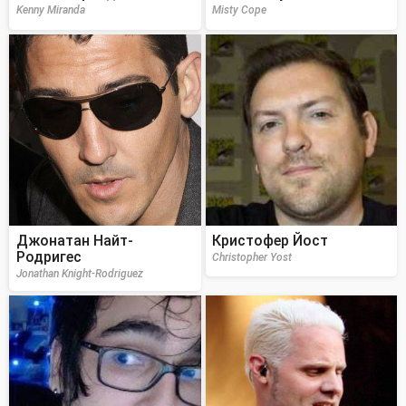
Kenny Miranda
Misty Cope
Джонатан Найт-
Кристофер Йост
Родригес
Christopher Yost
Jonathan Knight-Rodriguez