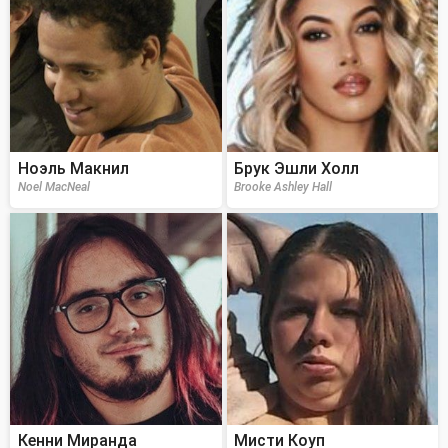
Ноэль Макнил
Брук Эшли Холл
Noel MacNeal
Brooke Ashley Hall
Кенни Миранда
Мисти Коуп