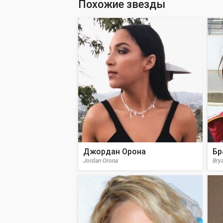
Похожие звезды
Джордан Орона
Бр
Jordan Orona
Bry