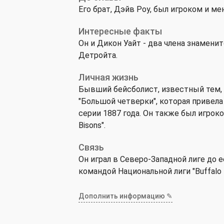
Его брат, Дэйв Роу, был игроком и м
Интересные факты
Он и Дикон Уайт - два члена знамен
Детройта.
Личная жизнь
Бывший бейсболист, известный тем, 
"Большой четверки", которая привел
серии 1887 года. Он также был игро
Bisons".
Связь
Он играл в Северо-Западной лиге до е
командой Национальной лиги "Buffalo B
Дополнить информацию ✎