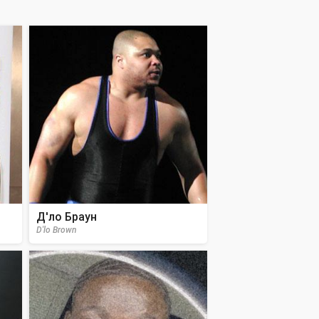
Д'ло Браун
D'lo Brown