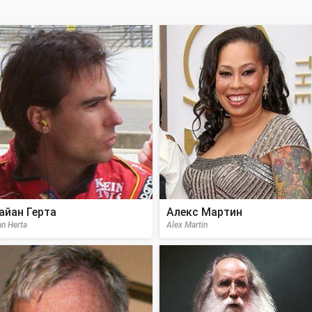
айан Герта
Алекс Мартин
an Herta
Alex Martin