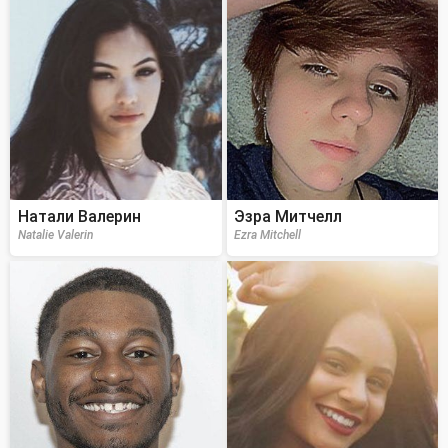
Натали Валерин
Эзра Митчелл
Natalie Valerin
Ezra Mitchell