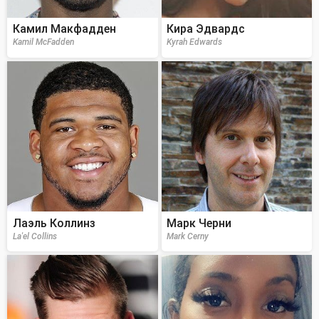
Камил Макфадден
Кира Эдвардс
Kamil McFadden
Kyrah Edwards
Лаэль Коллинз
Марк Черни
La'el Collins
Mark Cerny