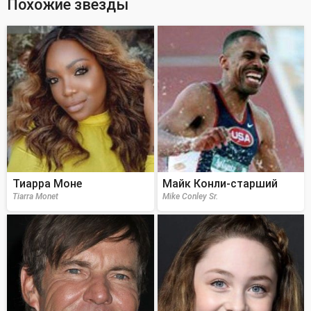
Похожие звезды
Тиарра Моне
Майк Конли-старший
Tiarra Monet
Mike Conley Sr.