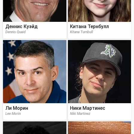
Деннис Куэйд
Китана Тернбулл
Dennis Quaid
Kitana Turnbull
Ли Морин
Ники Мартинес
Lee Morin
Niki Martinez