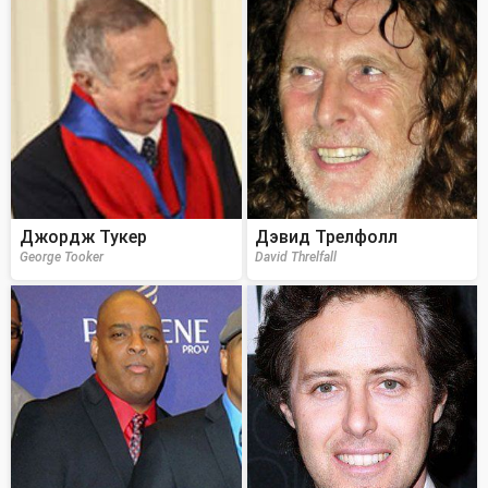
Джордж Тукер
Дэвид Трелфолл
George Tooker
David Threlfall