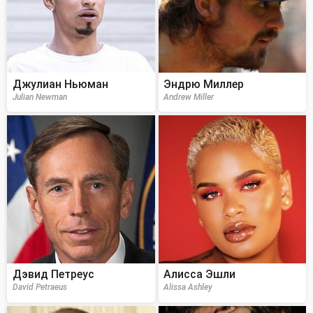
Джулиан Ньюман
Эндрю Миллер
Julian Newman
Andrew Miller
Дэвид Петреус
Алисса Эшли
David Petraeus
Alissa Ashley