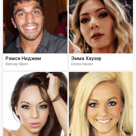
Рэмси Ниджем
Эмма Хаузер
Ramsey Nijem
Emma Hauser