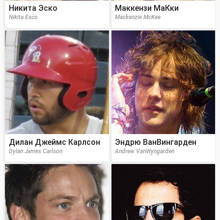
Никита Эско
Маккензи МаКки
Nikita Esco
Mackenzie McKee
Дилан Джеймс Карлсон
Эндрю ВанВингарден
Dylan James Carlson
Andrew VanWyngarden