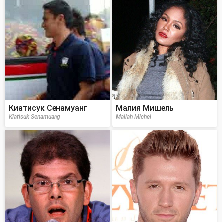
Киатисук Сенамуанг
Малия Мишель
Kiatisuk Senamuang
Maliah Michel