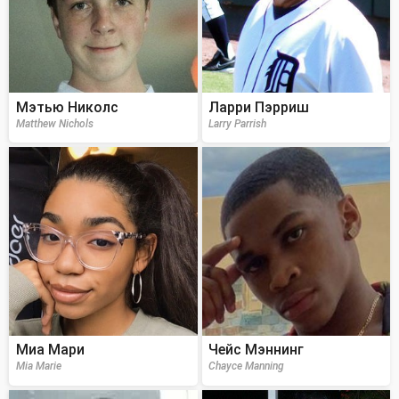
Мэтью Николс
Ларри Пэрриш
Matthew Nichols
Larry Parrish
Миа Мари
Чейс Мэннинг
Mia Marie
Chayce Manning