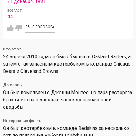
31 декабря
,
1981
ВОЗРАСТ
44
0% (0 ГОЛОСОВ)
Кто это?
24 апреля 2010 года он был обменян в Oakland Raiders, а
затем стал запасным квотербеком в командах Chicago
Bears и Cleveland Browns.
До славы
Он был помолвлен с Дженни Монтес, но пара расторгла
брак всего за несколько часов до назначенной
свадьбы.
Интересные факты
Он был квотербеком в команде Redskins за несколько
лет до появления Роберта Гриффина III.