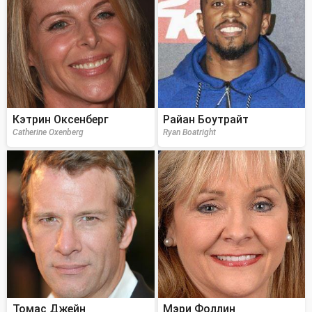
Кэтрин Оксенберг
Райан Боутрайт
Catherine Oxenberg
Ryan Boatright
Томас Джейн
Мэри Фоллин