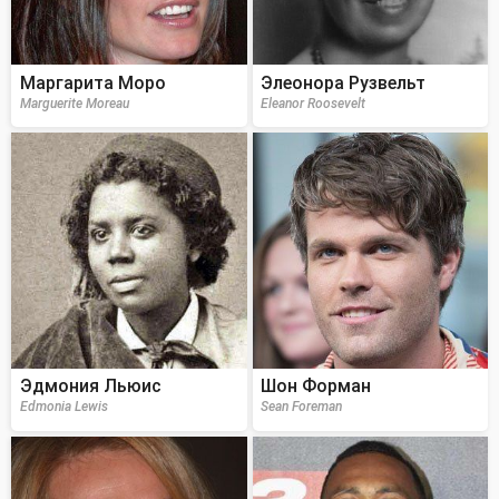
Маргарита Моро
Элеонора Рузвельт
Marguerite Moreau
Eleanor Roosevelt
Эдмония Льюис
Шон Форман
Edmonia Lewis
Sean Foreman