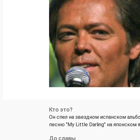
Кто это?
Он спел на звездном испанском альбом
песню "My Little Darling" на японско
До славы