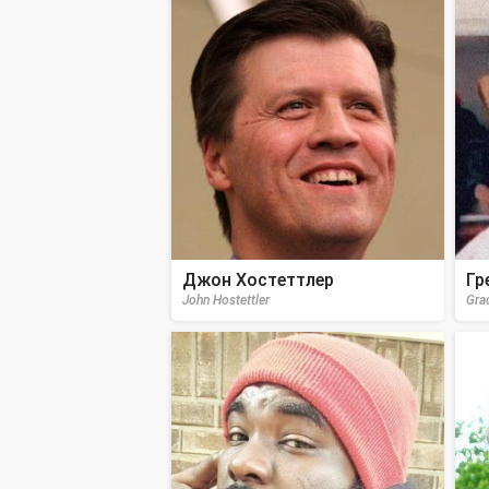
Джон Хостеттлер
Гр
John Hostettler
Gra