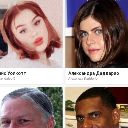
ейс Уолкотт
Александра Даддарио
ce Walcott
Alexandra Daddario