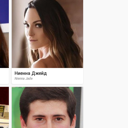
Ниенна Джейд
Nienna Jade