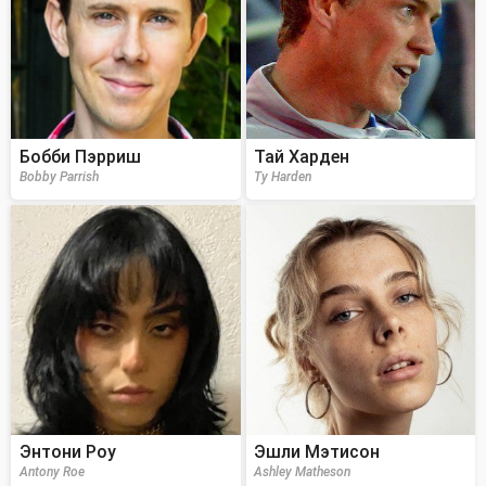
Бобби Пэрриш
Тай Харден
Bobby Parrish
Ty Harden
Энтони Роу
Эшли Мэтисон
Antony Roe
Ashley Matheson