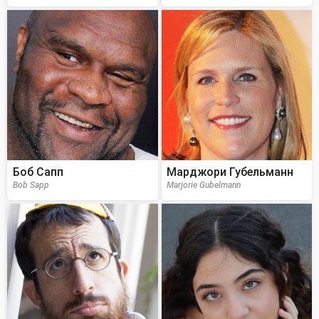
Боб Сапп
Марджори Губельманн
Bob Sapp
Marjorie Gubelmann