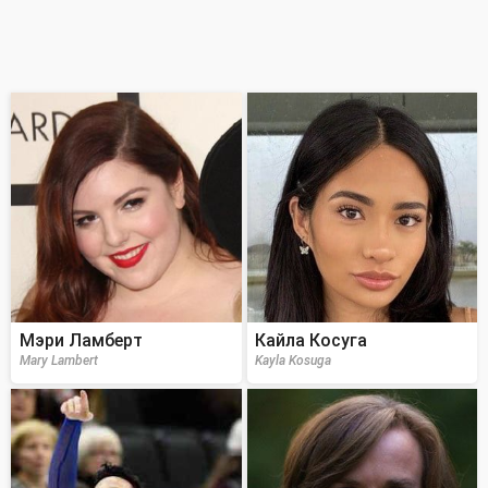
Мэри Ламберт
Кайла Косуга
Mary Lambert
Kayla Kosuga