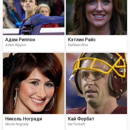
Адам Риппон
Кэтлин Райс
Adam Rippon
Kathleen Rice
Николь Ногради
Кай Форбат
Nicole Nogrady
Kai Forbath