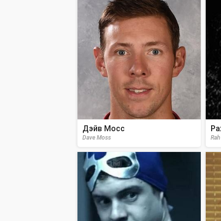
Дэйв Мосс
Ра
Dave Moss
Rah