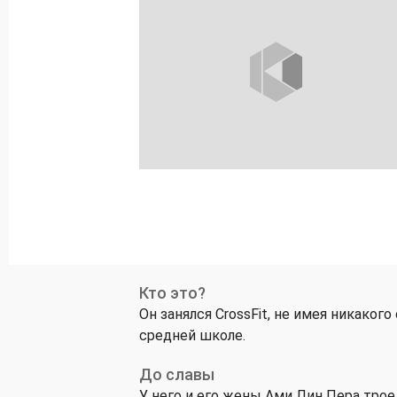
Кто это?
Он занялся CrossFit, не имея никаког
средней школе.
До славы
У него и его жены Ами Лин Пера трое