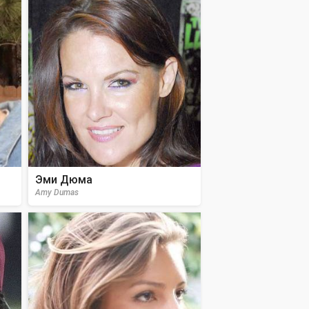
Эми Дюма
Amy Dumas