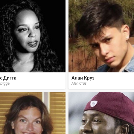
х Дигга
Алан Круз
 Digga
Alan Cruz