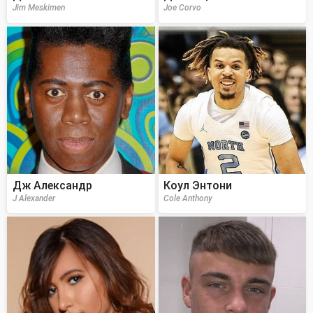
Jim Meskimen
Joe Corvo
Дж Александр
Коул Энтони
J Alexander
Cole Anthony