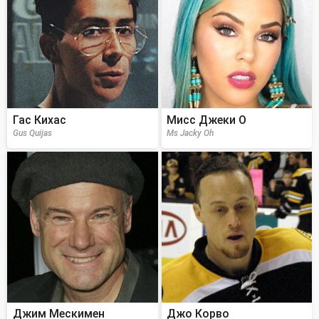
Гас Кихас
Мисс Джеки О
Gus Quijas
Ms Jacky Oh
Джим Мескимен
Джо Корво