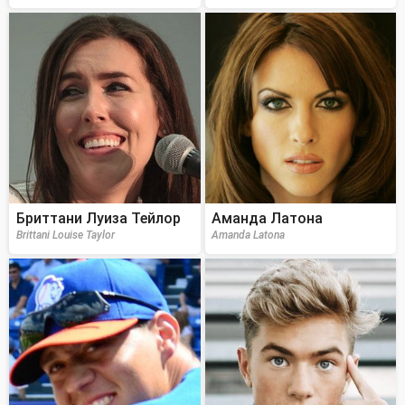
Бриттани Луиза Тейлор
Аманда Латона
Brittani Louise Taylor
Amanda Latona