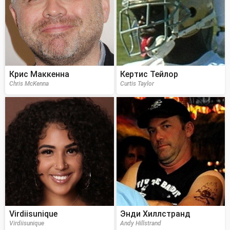
Крис Маккенна
Кертис Тейлор
Chris McKenna
Curtis Taylor
Virdiisunique
Энди Хиллстранд
Virdiisunique
Andy Hillstrand