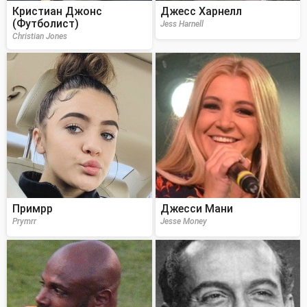
Кристиан Джонс
Джесс Харнелл
(Футболист)
Jess Harnell
Christian Jones
Примрр
Джесси Мани
Prymrr
Jesse Money