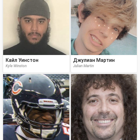
Кайл Уинстон
Джулиан Мартин
Kyle Winston
Julian Martin