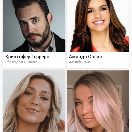
Кристофер Герреро
Аманда Салас
Christopher Guerrero
Amanda Salas