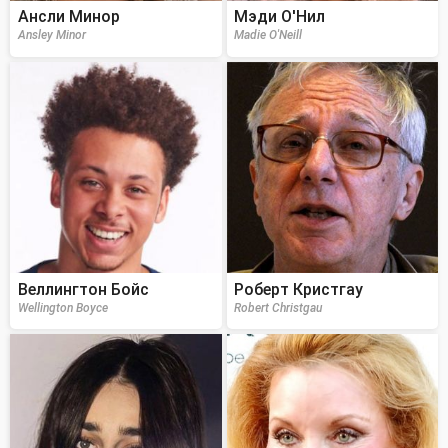
Ансли Минор
Мэди О'Нил
Ansley Minor
Madie O'Neill
Веллингтон Бойс
Роберт Кристгау
Wellington Boyce
Robert Christgau