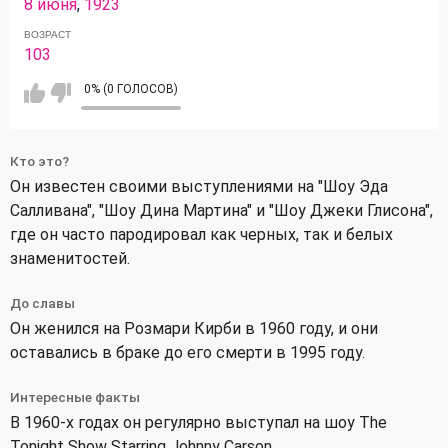
8 июня
,
1923
ВОЗРАСТ
103
0% (0 ГОЛОСОВ)
Кто это?
Он известен своими выступлениями на "Шоу Эда
Салливана", "Шоу Дина Мартина" и "Шоу Джеки Глисона",
где он часто пародировал как черных, так и белых
знаменитостей.
До славы
Он женился на Розмари Кирби в 1960 году, и они
оставались в браке до его смерти в 1995 году.
Интересные факты
В 1960-х годах он регулярно выступал на шоу The
Tonight Show Starring Johnny Carson.