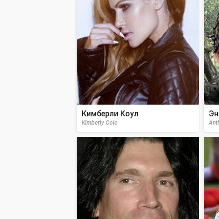
Кимберли Коул
Эн
Kimberly Cole
Ant