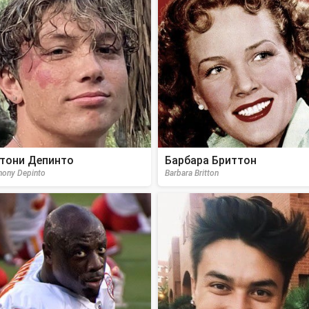
тони Депинто
Барбара Бриттон
hony Depinto
Barbara Britton