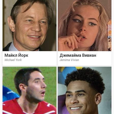
Майкл Йорк
Джемайма Вивиан
Michael York
Jemima Vivian