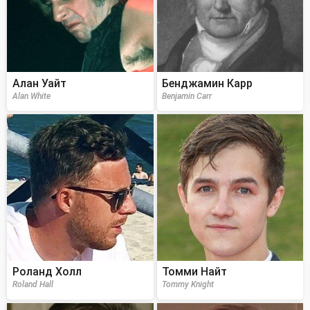
Алан Уайт
Бенджамин Карр
Alan White
Benjamin Carr
Роланд Холл
Томми Найт
Roland Hall
Tommy Knight