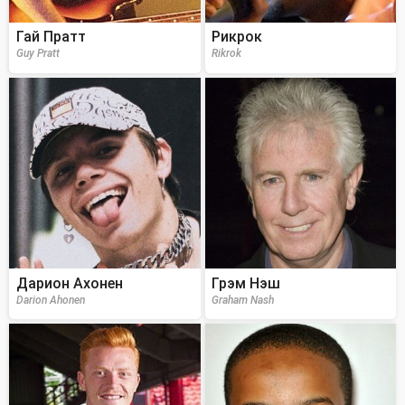
Гай Пратт
Рикрок
Guy Pratt
Rikrok
Дарион Ахонен
Грэм Нэш
Darion Ahonen
Graham Nash