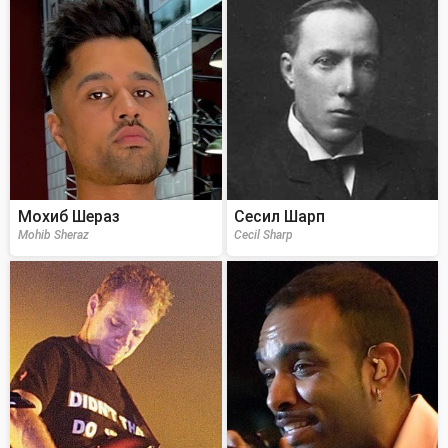
Мохиб Шераз
Сесил Шарп
Mohib Sheraz
Cecil Sharp