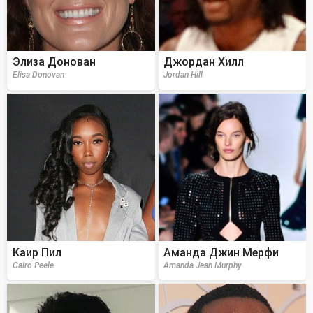
Элиза Донован
Джордан Хилл
Elisa Donovan
Jordan Hill
Каир Пил
Аманда Джин Мерфи
Cairo Peele
Amanda Jean Murphy