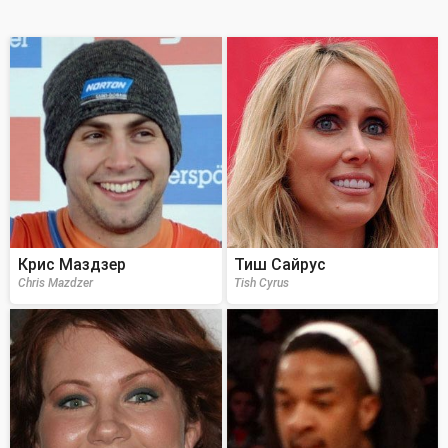
Крис Маздзер
Тиш Сайрус
Chris Mazdzer
Tish Cyrus