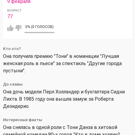
9 февраля
ВОЗРАСТ
77
0% (0 ГОЛОСОВ)
Кто это?
Она получила премию "Тони" в номинации "Лучшая
женская роль в пьесе" за спектакль "Другие города
пустыни".
До славы
Она дочь модели Перл Холландер и бухгалтера Сидни
Лихта. В 1985 году она вышла замуж за Роберта
Дезидерио.
Интересные факты
Она снялась в одной роли с Тони Данза в хитовой
семейной комедии 80-х годов "Кто в доме хозяин?