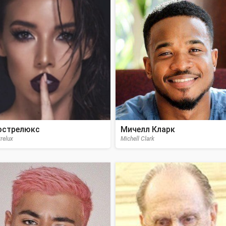
стрелюкс
Мичелл Кларк
relux
Michell Clark