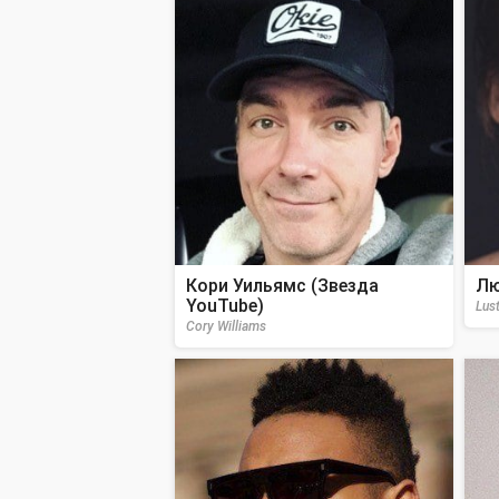
Кори Уильямс (Звезда
Лю
YouTube)
Lust
Cory Williams