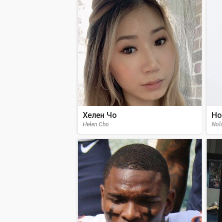
Хелен Чо
Но
Helen Cho
Nol