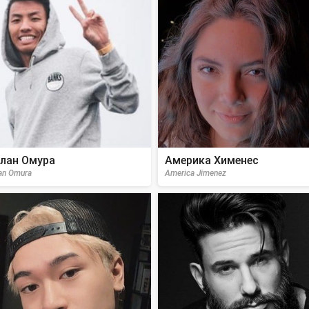
лан Омура
Америка Хименес
an Omura
America Jimenez