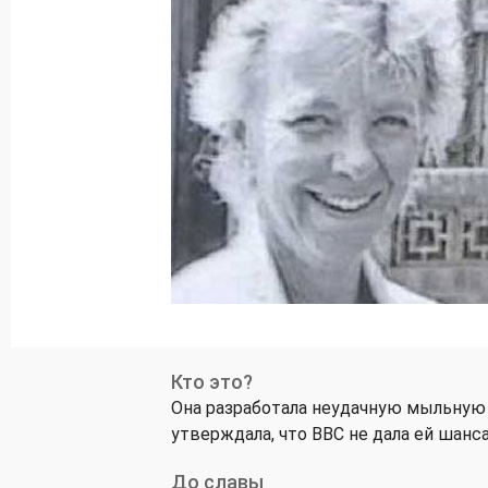
Кто это?
Она разработала неудачную мыльную о
утверждала, что BBC не дала ей шанс
До славы