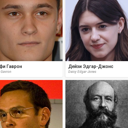
фи Гаврон
Дейзи Эдгар-Джонс
i Gavron
Daisy Edgar-Jones