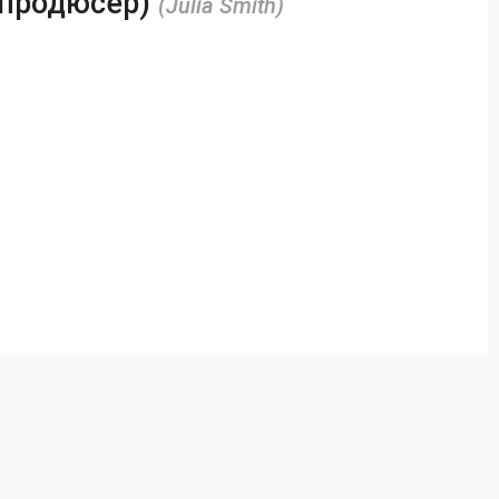
 продюсер)
(Julia Smith)