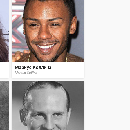
Маркус Коллинз
Marcus Collins