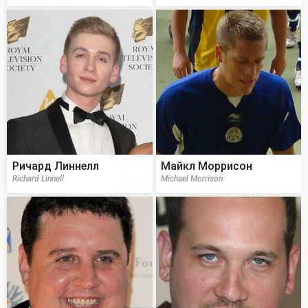
Ричард Линнелл
Майкл Моррисон
Richard Linnell
Michael Morrison