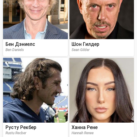
Бен Дэниелс
Шон Гилдер
Ben Daniels
Sean Gilder
Русту Рекбер
Ханна Рене
Rustu Recber
Hannah Renee