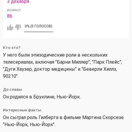
3 декабря
ВОЗРАСТ
86
0% (0 ГОЛОСОВ)
Кто это?
У него были эпизодические роли в нескольких
телесериалах, включая "Барни Миллер", "Парк Плейс",
"Дуги Хаузер, доктор медицины" и "Беверли Хиллз,
90210".
До славы
Он родился в Бруклине, Нью-Йорк.
Интересные факты
Он сыграл роль Гилберта в фильме Мартина Скорсезе
"Нью-Йорк, Нью-Йорк".