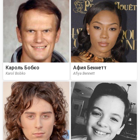
Кароль Бобко
Афия Беннетт
Karol Bobko
Afiya Bennett