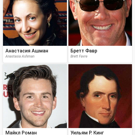
Анастасия Ашман
Бретт Фавр
Anastasia Ashman
Brett Favre
Майкл Роман
Уильям Р. Кинг