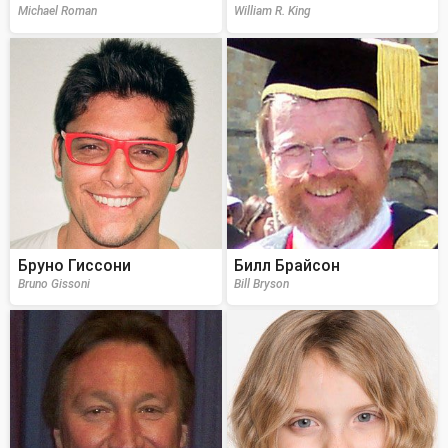
Michael Roman
William R. King
Бруно Гиссони
Билл Брайсон
Bruno Gissoni
Bill Bryson