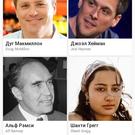
Дуг Макмиллон
Джоэл Хейман
Doug McMillon
Joel Heyman
Альф Рэмси
Шанти Грегг
Alf Ramsey
Shanti Gregg