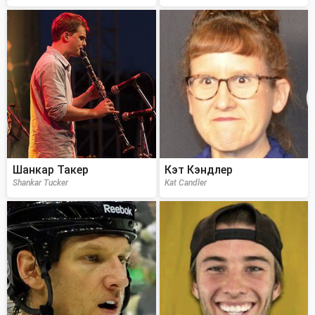
Шанкар Такер
Кэт Кэндлер
Shankar Tucker
Kat Candler